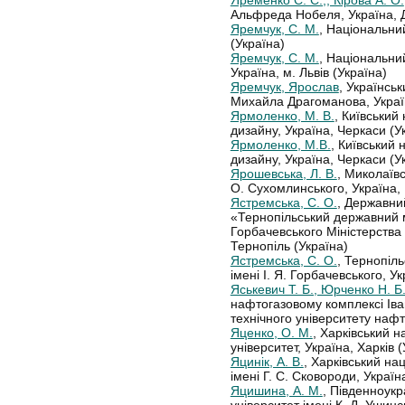
Альфреда Нобеля, Україна, Д
Яремчук, С. М.
, Національний
(Україна)
Яремчук, С. М.
, Національний
Україна, м. Львів (Україна)
Яремчук, Ярослав
, Українсь
Михайла Драгоманова, Україн
Ярмоленко, М. В.
, Київський
дизайну, Україна, Черкаси (У
Ярмоленко, М.В.
, Київський 
дизайну, Україна, Черкаси (У
Ярошевська, Л. В.
, Миколаївс
О. Сухомлинського, Україна, 
Ястремська, С. О.
, Державни
«Тернопільський державний м
Горбачевського Міністерства 
Тернопіль (Україна)
Ястремська, С. О.
, Тернопіл
імені І. Я. Горбачевського, У
Яськевич Т. Б., Юрченко Н. Б.
нафтогазовому комплексі Іва
технічного університету нафти
Яценко, О. М.
, Харківський 
університет, Україна, Харків 
Яцинік, А. В.
, Харківський на
імені Г. С. Сковороди, Україн
Яцишина, А. М.
, Південноукр
університет імені К. Д. Ушинс