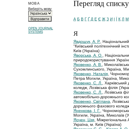
Перегляд списку
МОВА
Виберіть мову
А
Б
В
Г
Ґ
Д
Е
Є
Ж
З
И
І
Ї
К
Л
М
OPEN JOURNAL
Я
SYSTEMS
Явдощук, А. Р.
, Національний
“Київський політехнічний інсти
Київ (Україна)
Яворська, А. О.
, Національни
природокористування України
Яковенко, А. В.
, Миколаївськи
Сухомлинського, Україна, Ми
Яковенко, Наталія
, Чорномор
Петра Могили, Україна, Мико
Яковенко, С. Л.
, Харківський
коледж, Лозівська філія (Укра
Яковенко, С. Л.
, Лозівська ф
автомобільно-дорожнього кол
Яковенко, Світлана
, Лозівськ
дорожнього фахового коледжу
Яненкова, І. Г.
, Чорноморськи
Могили, Україна, Миколаїв (У
Яочен, Цзя
, Міжрегіональна
Україна, м. Київ (Україна)
Яременко С. С.,, Кірова А. О.