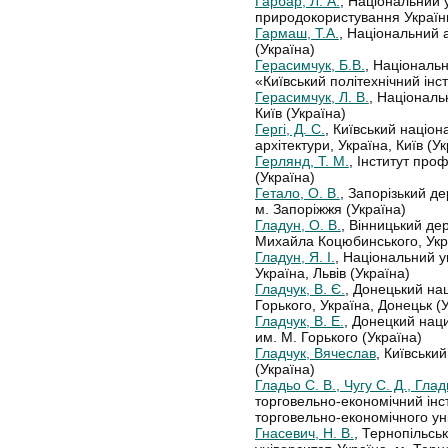
Гарбар, Л. А.
, Національний у
природокористування України
Гармаш, Т.А.
, Національний а
(Україна)
Герасимчук, Б.В.
, Національн
«Київський політехнічний інст
Герасимчук, Л. В.
, Національ
Київ (Україна)
Гергі, Д. С.
, Київський націон
архітектури, Україна, Київ (У
Герлянд, Т. М.
, Інститут проф
(Україна)
Гетало, О. В.
, Запорізький д
м. Запоріжжя (Україна)
Гладун, О. В.
, Вінницький де
Михайла Коцюбинського, Укра
Гладун, Я. І.
, Національний у
Україна, Львів (Україна)
Гладчук, В. Є.
, Донецький на
Горького, Україна, Донецьк (
Гладчук, В. Е.
, Донецкий нац
им. М. Горького (Україна)
Гладчук, Вячеслав
, Київськи
(Україна)
Гладьо С. В., Чугу С. Д., Глад
торговельно-економічний інс
торговельно-економічного уні
Гнасевич, Н. В.
, Тернопільсь