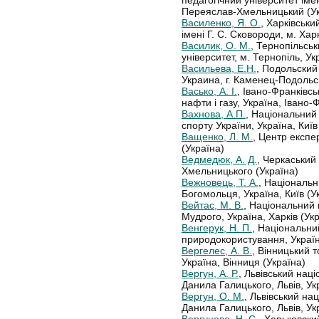
педагогічний університет іме
Переяслав-Хмельницький (Ук
Василенко, Я. О.
, Харківськи
імені Г. С. Сковороди, м. Харк
Василик, О. М.
, Тернопільсь
університет, м. Тернопіль, Ук
Васильева, Е.Н.
, Подольский
Украина, г. Каменец-Подольс
Васько, А. І.
, Івано-Франківс
нафти і газу, Україна, Івано-
Вахнова, А.П.
, Національний 
спорту України, Україна, Київ
Ващенко, Л. М.
, Центр експе
(Україна)
Ведмедюк, А. Д.
, Черкаський
Хмельницького (Україна)
Вежновець, Т. А.
, Національн
Богомольця, Україна, Київ (У
Вейтас, М. В.
, Національний
Мудрого, Україна, Харків (Ук
Венгерук, Н. П.
, Національний
природокористування, Україна
Вергелес, А. В.
, Вінницький 
Україна, Вінниця (Україна)
Вергун, А. Р.
, Львівський нац
Данила Галицького, Львів, Ук
Вергун, О. М.
, Львівський на
Данила Галицького, Львів, Ук