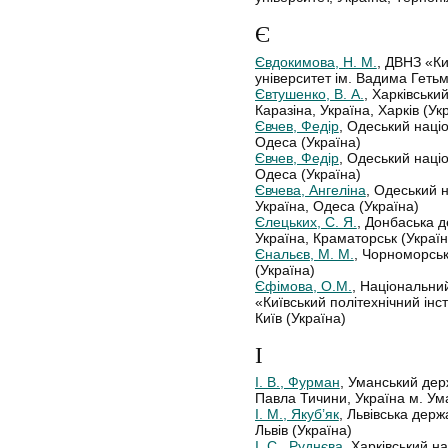
Є
Євдокимова, Н. М.
, ДВНЗ «Ки
університет ім. Вадима Гетьм
Євтушенко, В. А.
, Харківськи
Каразіна, Україна, Харків (Ук
Євчев, Федір
, Одеський наці
Одеса (Україна)
Євчев, Федір
, Одеський наці
Одеса (Україна)
Євчева, Ангеліна
, Одеський 
Україна, Одеса (Україна)
Єлецьких, С. Я.
, Донбаська 
Україна, Краматорськ (Україн
Єнальєв, М. М.
, Чорноморськ
(Україна)
Єфімова, О.М.
, Національний
«Київський політехнічний інст
Київ (Україна)
І
І. В., Фурман
, Уманський дер
Павла Тичини, Україна м. Ум
І. М., Якуб’як
, Львівська держ
Львів (Україна)
І. С., Руднєва
, Харківський н