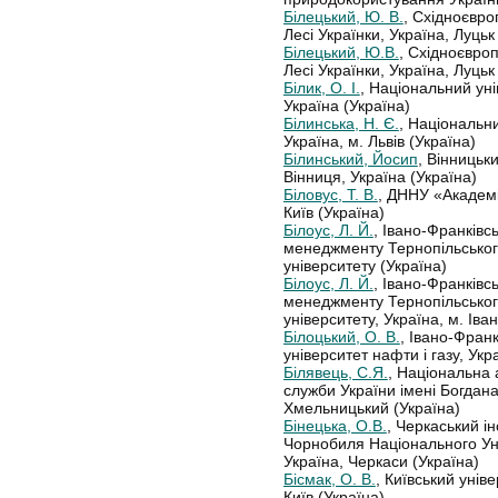
Білецький, Ю. В.
, Східноєвро
Лесі Українки, Україна, Луцьк
Білецький, Ю.В.
, Східноєвро
Лесі Українки, Україна, Луцьк
Білик, О. І.
, Національний уні
Україна (Україна)
Білинська, Н. Є.
, Національни
Україна, м. Львів (Україна)
Білинський, Йосип
, Вінницьк
Вінниця, Україна (Україна)
Біловус, Т. В.
, ДННУ «Академі
Київ (Україна)
Білоус, Л. Й.
, Івано-Франківс
менеджменту Тернопільськог
університету (Україна)
Білоус, Л. Й.
, Івано-Франківс
менеджменту Тернопільськог
університету, Україна, м. Іва
Білоцький, О. В.
, Івано-Франк
університет нафти і газу, Укр
Білявець, С.Я.
, Національна
служби України імені Богдана
Хмельницький (Україна)
Бінецька, О.В.
, Черкаський і
Чорнобиля Національного Уні
Україна, Черкаси (Україна)
Бісмак, О. В.
, Київський унів
Київ (Україна)