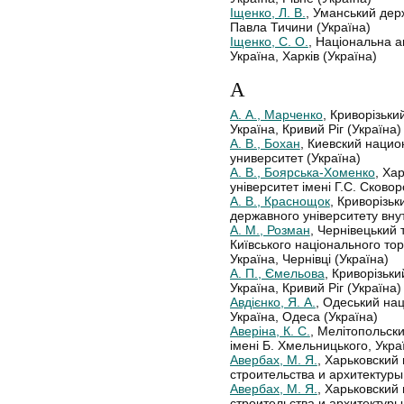
Іщенко, Л. В.
, Уманський дер
Павла Тичини (Україна)
Іщенко, С. О.
, Національна а
Україна, Харків (Україна)
А
А. А., Марченко
, Криворізьки
Україна, Кривий Ріг (Україна)
А. В., Бохан
, Киевский наци
университет (Україна)
А. В., Боярська-Хоменко
, Ха
університет імені Г.С. Сковор
А. В., Краснощок
, Криворізь
державного університету внут
А. М., Розман
, Чернівецький 
Київського національного тор
Україна, Чернівці (Україна)
А. П., Ємельова
, Криворізьки
Україна, Кривий Ріг (Україна)
Авдієнко, Я. А.
, Одеський нац
Україна, Одеса (Україна)
Аверіна, К. С.
, Мелітопольск
імені Б. Хмельницького, Укра
Авербах, М. Я.
, Харьковский
строительства и архитектуры,
Авербах, М. Я.
, Харьковский
строительства и архитектуры,