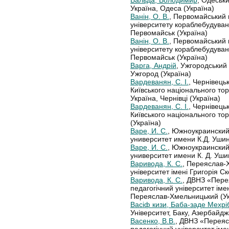
Вальда, Володимир
, Одеськ
Україна, Одеса (Україна)
Ванін, О. В.
, Первомайський 
університету кораблебудуван
Первомайськ (Україна)
Ванін, О. В.
, Первомайський 
університету кораблебудуван
Первомайськ (Україна)
Варга, Андрій
, Ужгородський 
Ужгород (Україна)
Вардеванян, С. І.
, Чернівець
Київського національного тор
Україна, Чернівці (Україна)
Вардеванян, С. І.
, Чернівець
Київського національного то
(Україна)
Варе, И. С.
, Южноукраинский
университет имени К.Д. Ушин
Варе, И. С.
, Южноукраинский
университет имени К. Д. Уши
Варивода, К. С.
, Переяслав-
університет імені Григорія С
Варивода, К. С.
, ДВНЗ «Пере
педагогічний університет іме
Переяслав-Хмельницький (Ук
Васіф кизи, Баба-заде Мехрі
Університет, Баку, Азербайд
Васенко, В.В.
, ДВНЗ «Перея