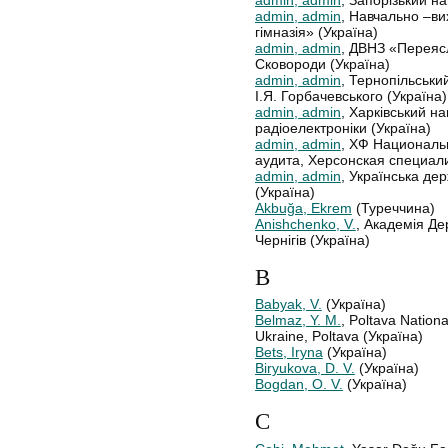
admin, admin
, Навчально –в
гімназія» (Україна)
admin, admin
, ДВНЗ «Переяс
Сковороди (Україна)
admin, admin
, Тернопільськи
І.Я. Горбачевського (Україна)
admin, admin
, Харківський н
радіоелектроніки (Україна)
admin, admin
, ХФ Национальн
аудита, Херсонская специал
admin, admin
, Українська де
(Україна)
Akbuğa, Ekrem
(Туреччина)
Anishchenko, V.
, Академія Де
Чернігів (Україна)
B
Babyak, V.
(Україна)
Belmaz, Y. M.
, Poltava Nationa
Ukraine, Poltava (Україна)
Bets, Iryna
(Україна)
Biryukova, D. V.
(Україна)
Bogdan, O. V.
(Україна)
C