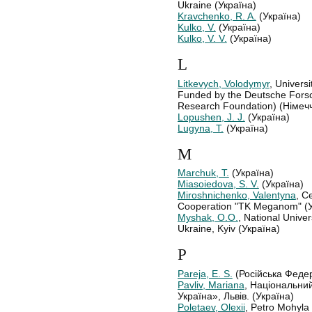
Ukraine (Україна)
Kravchenko, R. A.
(Україна)
Kulko, V.
(Україна)
Kulko, V. V.
(Україна)
L
Litkevych, Volodymyr
, Univer
Funded by the Deutsche For
Research Foundation) (Німеч
Lopushen, J. J.
(Україна)
Lugyna, T.
(Україна)
M
Marchuk, T.
(Україна)
Miasoiedova, S. V.
(Україна)
Miroshnichenko, Valentyna
, C
Cooperation "TK Meganom" (У
Myshak, O.O.
, National Unive
Ukraine, Kyiv (Україна)
P
Pareja, E. S.
(Російська Феде
Pavliv, Mariana
, Національний
Україна», Львів. (Україна)
Poletaev, Olexiі
, Petro Mohyla 