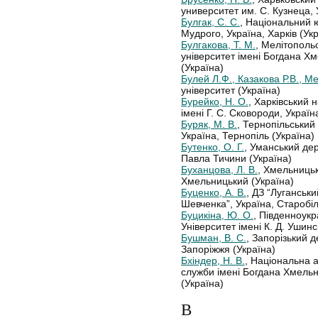
университет им. С. Кузнеца, 
Булгак, С. С.
, Національний 
Мудрого, Україна, Харків (Ук
Булгакова, Т. М.
, Мелітополь
університет імені Богдана Х
(Україна)
Булей Л.Ф., Казакова Р.В., Ме
університет (Україна)
Бурейко, Н. О.
, Харківський 
імені Г. С. Сковороди, Україн
Буряк, М. В.
, Тернопільський
Україна, Тернопіль (Україна)
Бутенко, О. Г.
, Уманський дер
Павла Тичини (Україна)
Буханцова, Л. В.
, Хмельницьк
Хмельницький (Україна)
Буценко, А. В.
, ДЗ “Луганськ
Шевченка”, Україна, Старобіл
Буцикіна, Ю. О.
, Південноук
Університет імені К. Д. Ушинс
Бушман, В. С.
, Запорізький 
Запоріжжя (Україна)
Бхіндер, Н. В.
, Національна 
служби імені Богдана Хмельн
(Україна)
В