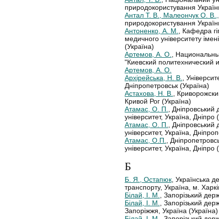
природокористування України
Антал Т. В., Малеончук О. В.,
природокористування України
Антоненко, А. М.
, Кафедра гі
медичного університету імені
(Україна)
Артемов, А. О.
, Национальны
"Киевский политехнический ин
Артемов, А. О.
Архірейська, Н. В.
, Університ
Дніпропетровськ (Україна)
Астахова, Н. В.
, Криворожски
Кривой Рог (Україна)
Атамас, О. П.
, Дніпровський
університет, Україна, Дніпро 
Атамас, О. П.
, Дніпровський
університет, Україна, Дніпроп
Атамас, О.П.
, Дніпропетровс
університет, Україна, Дніпро 
Б
Б. Я., Остапюк
, Українська д
транспорту, Україна, м. Харкі
Білай, І. М.
, Запорізький дер
Білай, І. М.
, Запорізький дер
Запоріжжя, Україна (Україна)
Білай, І. М.
, Запорізький дер