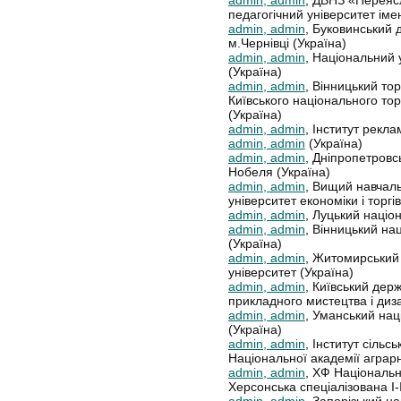
педагогічний університет іме
admin, admin
, Буковинський 
м.Чернівці (Україна)
admin, admin
, Національний 
(Україна)
admin, admin
, Вінницький то
Київського національного то
(Україна)
admin, admin
, Інститут рекла
admin, admin
(Україна)
admin, admin
, Дніпропетровс
Нобеля (Україна)
admin, admin
, Вищий навчал
університет економіки і торгів
admin, admin
, Луцький націо
admin, admin
, Вінницький на
(Україна)
admin, admin
, Житомирський
університет (Україна)
admin, admin
, Київський дер
прикладного мистецтва і диза
admin, admin
, Уманський нац
(Україна)
admin, admin
, Інститут сільс
Національної академії аграрн
admin, admin
, ХФ Національн
Херсонська спеціалізована І-
admin, admin
, Запорізький н