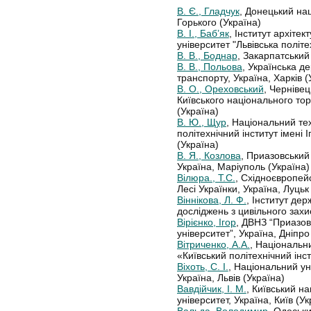
В. Є., Гладчук
, Донецький на
Горького (Україна)
В. І., Баб’як
, Інститут архіте
університет "Львівська політех
В. В., Боднар
, Закарпатський 
В. В., Польова
, Українська д
транспорту, Україна, Харків (
В. О., Ореховський
, Черніве
Київського національного то
(Україна)
В. Ю., Щур
, Національний те
політехнічний інститут імені І
(Україна)
В. Я., Козлова
, Приазовський
Україна, Маріуполь (Україна)
Вілюра., Т.С.
, Східноєвропей
Лесі Українки, Україна, Луцьк
Віннікова, Л. Ф.
, Інститут де
досліджень з цивільного захис
Вірієнко, Ігор
, ДВНЗ “Приазов
університет”, Україна, Дніпро
Вітриченко, А.А.
, Національн
«Київський політехнічний інст
Віхоть, С. І.
, Національний ун
Україна, Львів (Україна)
Вавдійчик, І. М.
, Київський н
університет, Україна, Київ (Ук