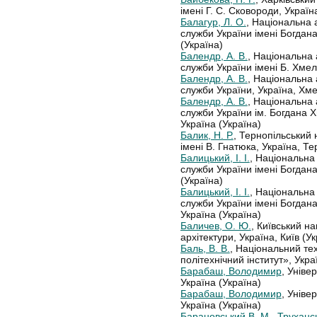
імені Г. С. Сковороди, Україна
Балагур, Л. О.
, Національна 
служби України імені Богдан
(Україна)
Балендр, А. В.
, Національна
служби України імені Б. Хмел
Балендр, А. В.
, Національна
служби України, Україна, Хм
Балендр, А. В.
, Національна
служби України ім. Богдана 
Україна (Україна)
Балик, Н. Р.
, Тернопільський 
імені В. Гнатюка, Україна, Те
Балицький, І. І.
, Національна
служби України імені Богдан
(Україна)
Балицький, І. І.
, Національна
служби України імені Богдан
Україна (Україна)
Баличев, О. Ю.
, Київський н
архітектури, Україна, Київ (У
Баль, В. В.
, Національний тех
політехнічний інститут», Украї
Барабаш, Володимир
, Уніве
Україна (Україна)
Барабаш, Володимир
, Уніве
Україна (Україна)
Барановський В. М., Трухансь