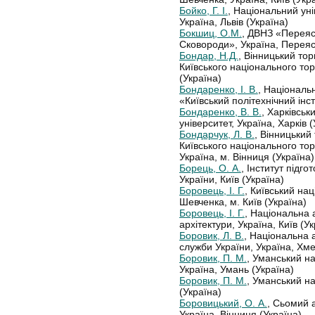
Бойко, Г. І.
, Національний уні
Україна, Львів (Україна)
Бокшиц, О.М.
, ДВНЗ «Переяс
Сковороди», Україна, Перея
Бондар, Н.Д.
, Вінницький то
Київського національного то
(Україна)
Бондаренко, І. В.
, Національ
«Київський політехнічний інст
Бондаренко, В. В.
, Харківсь
університет, Україна, Харків 
Бондарчук, Л. В.
, Вінницький
Київського національного тор
Україна, м. Вінниця (Україна)
Борець, О. А.
, Інститут підг
України, Київ (Україна)
Боровець, І. Г.
, Київський на
Шевченка, м. Київ (Україна)
Боровець, І. Г.
, Національна 
архітектури, Україна, Київ (У
Боровик, Л. В.
, Національна 
служби України, Україна, Хм
Боровик, П. М.
, Уманський на
Україна, Умань (Україна)
Боровик, П. М.
, Уманський н
(Україна)
Боровицький, О. А.
, Сьомий 
Україна, Вінниця (Україна)