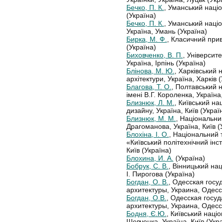
Бечко, П. К.
, Уманський наці
(Україна)
Бечко, П. К.
, Уманський наці
Україна, Умань (Україна)
Бирка, М. Ф.
, Класичний прив
(Україна)
Биховченко, В. П.
, Університ
Україна, Ірпінь (Україна)
Блінова, М. Ю.
, Харківський 
архітектури, Україна, Харків 
Благова, Т. О.
, Полтавський 
імені В.Г. Короленка, Україна
Близнюк, Л. М.
, Київський на
дизайну, Україна, Київ (Украї
Близнюк, М. М.
, Національни
Драгоманова, Україна, Київ (
Блохіна, І. О.
, Національний 
«Київський політехнічний інст
Київ (Україна)
Блохина, И. А.
(Україна)
Бобрук, С. В.
, Вінницький на
І. Пирогова (Україна)
Богдан, О. В.
, Одесская госу
архитектуры, Украина, Одесс
Богдан, О.В.
, Одесская госу
архитектуры, Украина, Одесс
Бодня, Є.Ю.
, Київський наці
Шевченка, Україна, Київ (Укр