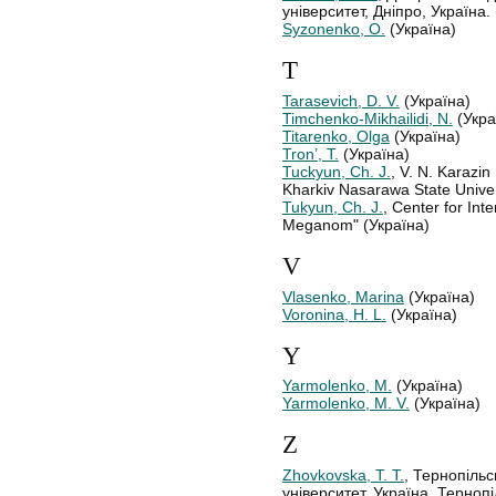
університет, Дніпро, Україна.
Syzonenko, O.
(Україна)
T
Tarasevich, D. V.
(Україна)
Timchenko-Mikhailidi, N.
(Укра
Titarenko, Olga
(Україна)
Tron’, T.
(Україна)
Tuckyun, Ch. J.
, V. N. Karazin
Kharkiv Nasarawa State Univers
Tukyun, Ch. J.
, Center for Int
Meganom" (Україна)
V
Vlasenko, Marina
(Україна)
Voronina, H. L.
(Україна)
Y
Yarmolenko, M.
(Україна)
Yarmolenko, M. V.
(Україна)
Z
Zhovkovska, T. T.
, Тернопіль
університет, Україна, Тернопі