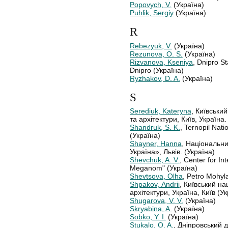
Popovych, V.
(Україна)
Puhlik, Sergiy
(Україна)
R
Rebezyuk, V.
(Україна)
Rezunova, O. S.
(Україна)
Rizvanova, Kseniya
, Dnipro St
Dnipro (Україна)
Ryzhakov, D. A.
(Україна)
S
Serediuk, Kateryna
, Київськи
та архітектури, Київ, Україна.
Shandruk, S. K.
, Ternopil Nati
(Україна)
Shayner, Hanna
, Національни
Україна», Львів. (Україна)
Shevchuk, A. V.
, Center for In
Meganom" (Україна)
Shevtsova, Olha
, Petro Mohyl
Shpakov, Аndrii
, Київський на
архітектури, Україна, Київ (У
Shugarova, V. V.
(Україна)
Skryabina, A.
(Україна)
Sobko, Y. І.
(Україна)
Stukalo, O. A.
, Дніпровський