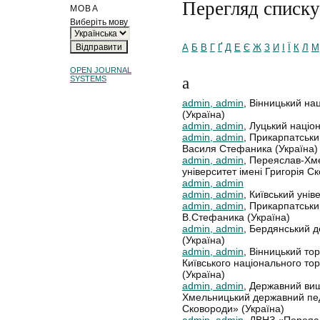
Перегляд списку
МОВА
Виберіть мову
А
Б
В
Г
Ґ
Д
Е
Є
Ж
З
И
І
Ї
К
Л
М
OPEN JOURNAL
a
SYSTEMS
admin, admin
, Вінницький на
(Україна)
admin, admin
, Луцький націо
admin, admin
, Прикарпатськи
Василя Стефаника (Україна)
admin, admin
, Переяслав-Хм
університет імені Григорія С
admin, admin
admin, admin
, Київський унів
admin, admin
, Прикарпатськи
В.Стефаника (Україна)
admin, admin
, Бердянський д
(Україна)
admin, admin
, Вінницький то
Київського національного то
(Україна)
admin, admin
, Державний ви
Хмельницький державний педа
Сковороди» (Україна)
admin, admin
, ДВНЗ «Переяс