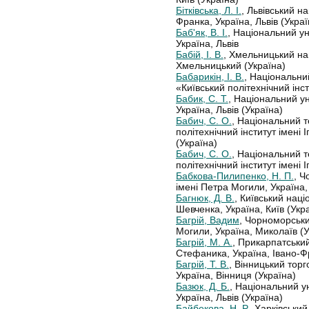
Бітківська, Л. І.
, Львівський н
Франка, Україна, Львів (Украї
Баб'як, В. І.
, Національний ун
Україна, Львів
Бабій, І. В.
, Хмельницький нац
Хмельницький (Україна)
Бабарикін, І. В.
, Національни
«Київський політехнічний інст
Бабик, С. Т.
, Національний ун
Україна, Львів (Україна)
Бабич, С. О.
, Національний т
політехнічний інститут імені І
(Україна)
Бабич, С. О.
, Національний т
політехнічний інститут імені І
Бабкова-Пилипенко, Н. П.
, Ч
імені Петра Могили, Україна,
Багнюк, Д. В.
, Київський нац
Шевченка, Україна, Київ (Укр
Багрій, Вадим
, Чорноморськи
Могили, Україна, Миколаїв (У
Багрій, М. А.
, Прикарпатськи
Стефаника, Україна, Івано-Фр
Багрій, Т. В.
, Вінницький тор
Україна, Вінниця (Україна)
Базюк, Д. Б.
, Національний ун
Україна, Львів (Україна)
Байбекова, Н. Р.
, Харківськи