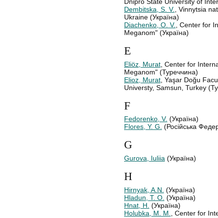
Dnipro State University of Inte
Dembitska, S. V.
, Vinnytsia nat
Ukraine (Україна)
Diachenko, O. V.
, Center for I
Meganom" (Україна)
E
Eliöz, Murat
, Center for Intern
Meganom" (Туреччина)
Elioz, Murat
, Yaşar Doğu Facu
Universty, Samsun, Turkey (Т
F
Fedorenko, V.
(Україна)
Flores, Y. G.
(Російська Федер
G
Gurova, Iuliia
(Україна)
H
Hirnyak, A.N.
(Україна)
Hladun, Т. О.
(Україна)
Hnat, H.
(Україна)
Holubka, М. М.
, Center for In