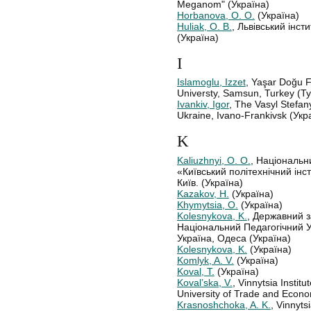
Meganom" (Україна)
Horbanova, O. O.
(Україна)
Huliak, O. B.
, Львівський інст
(Україна)
I
Islamoglu, Izzet
, Yaşar Doğu F
Universty, Samsun, Turkey (Т
Ivankiv, Igor
, The Vasyl Stefan
Ukraine, Іvano-Frankivsk (Укр
K
Kaliuzhnyi, O. O.
, Національн
«Київський політехнічний інст
Київ. (Україна)
Kazakov, H.
(Україна)
Khymytsia, O.
(Україна)
Kolesnykova, K.
, Державний з
Національний Педагогічний Ун
Україна, Одеса (Україна)
Kolesnykova, K.
(Україна)
Komlyk, A. V.
(Україна)
Koval, Т.
(Україна)
Koval’ska, V.
, Vinnytsia Instit
University of Trade and Econo
Krasnoshchoka, A. K.
, Vinnyts