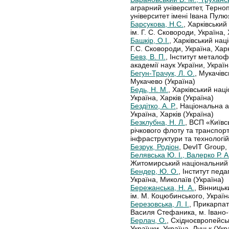
аграрний університет, Терно
університет імені Івана Пулю
Барсукова, Н.С.
, Харківський
ім. Г. С. Сковороди, Україна, 
Башкір, О.І.
, Харківський нац
Г.С. Сковороди, Україна, Харк
Бевз, В. П.
, Інститут металоф
академії наук України, Україн
Бегун-Трачук, Л. О.
, Мукачів
Мукачево (Україна)
Бедь, Н. М.
, Харківський нац
Україна, Харків (Україна)
Бездітко, А. Р.
, Національна а
Україна, Харків (Україна)
Безклубна, Н. Л.
, ВСП «Київс
річкового флоту та транспор
інфраструктури та технологій»
Безрук, Родіон
, DevIT Group,
Белявська Ю. І., Валерко Р. А
Житомирський національний а
Бендер, Ю. О.
, Інститут педа
Україна, Миколаїв (Україна)
Бережанська, Н. А.
, Вінниць
ім. М. Коцюбинського, Україн
Березовська, Л. І.
, Прикарпат
Василя Стефаника, м. Івано-Ф
Берлач, О.
, Східноєвропейсь
Українки, Україна, Луцьк (Укр