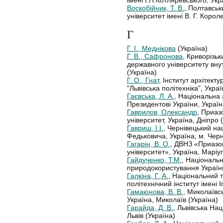
імені І.П.Котляревського, Укр
Воскобійник, Т. В.
, Полтавськ
університет імені В. Г. Корол
Г
Г. І., Меднікова
(Україна)
Г. В., Сафронова
, Криворізь
державного університету внут
(Україна)
Г. О., Гнат
, Інститут архітект
"Львівська політехніка", Украї
Гаєвська, Л. А.
, Національна
Президентові України, Україна
Гаврилов, Олександр
, Приаз
університет, Україна, Дніпро 
Гавриш, І.І.
, Чернівецький на
Федьковича, Україна, м. Черн
Гагарін, В. О.
, ДВНЗ «Приазо
університет», Україна, Маріу
Гайдученко, Т.М.
, Національн
природокористування України,
Галкіна, Г. А.
, Національний т
політехнічний інститут імені І
Гамаюнова, В. В.
, Миколаївс
Україна, Миколаїв (Україна)
Гарайда, Д. В.
, Львівська На
Львів (Україна)