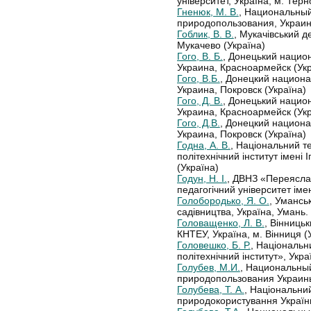
університет, Україна, м. Терн
Гненюк, М. В.
, Национальный
природопользования, Украина
Гоблик, В. В.
, Мукачівський д
Мукачево (Україна)
Гого, В. Б.
, Донецький нацио
Украина, Красноармейск (Укр
Гого, В.Б.
, Донецкий национа
Украина, Покровск (Україна)
Гого, Д. В.
, Донецький нацио
Украина, Красноармейск (Укр
Гого, Д.В.
, Донецкий национа
Украина, Покровск (Україна)
Годна, А. В.
, Національний те
політехнічний інститут імені І
(Україна)
Годун, Н. І.
, ДВНЗ «Переясл
педагогічний університет іме
Голобородько, Я. О.
, Умансь
садівництва, Україна, Умань. 
Головащенко, Л. В.
, Вінниць
КНТЕУ, Україна, м. Вінниця (
Головешко, Б. Р.
, Національн
політехнічний інститут», Укра
Голубев, М.И.
, Национальный
природопользования Украины
Голубева, Т. А.
, Національний
природокористування України