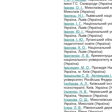
імені Г.С. Сковороди (Україна
Іваєва, О. І.
, Миколаївський к
Миколаїв (Україна)
Іванець, Н.І.
, Львівський наці
Україна, Львів (Україна)
Іваник, І. Г.
, Національний уні
Україна, Львів (Україна)
Іваник, Ю. І.
, Національний ун
Україна, Львів (Україна)
Іванов, І. Ю.
, Луганський обл
педагогічної освіти (Україна)
Іванова, К. О.
, Національний 
Україна, Львів (Україна)
Іванченко, Л. В.
, Кременчуць
національного університету в
(Україна)
Івасишин, М. О.
, Президія На
Україна, м. Київ (Україна)
Івашньова С. В., Артемьєва І.
університет, Російська Федер
Ідобаєва, А. Л.
, Київський інс
психотерапії, Київ, Україна (
Ільченко, Н. В.
, Черкаський д
Україна, Черкаси (Україна)
Іскакова, О. Ш.
, Миколаївськ
Україна, Миколаїв (Україна)
Іскра, Л. В.
, Рівненський дер
Україна, Рівне (Україна)