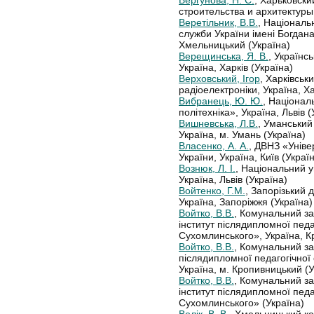
Вергунова, Н. С.
, Харьковск
строительства и архитектуры,
Веретільник, В.В.
, Національ
служби України імені Богдана
Хмельницький (Україна)
Верещинська, Я. В.
, Українс
Україна, Харків (Україна)
Верховський, Ігор
, Харківськ
радіоелектроніки, Україна, Ха
Вибранець, Ю. Ю.
, Націонал
політехніка», Україна, Львів (
Вишневська, Л.В.
, Уманський
Україна, м. Умань (Україна)
Власенко, А. А.
, ДВНЗ «Унів
України, Україна, Київ (Украї
Вознюк, Л. І.
, Національний у
Україна, Львів (Україна)
Войтенко, Г.М.
, Запорізький 
Україна, Запоріжжя (Україна)
Войтко, В.В.
, Комунальний з
інститут післядипломної педаг
Сухомлинського», Україна, К
Войтко, В.В.
, Комунальний за
післядипломної педагогічної 
Україна, м. Кропивницький (У
Войтко, В.В.
, Комунальний з
інститут післядипломної педаг
Сухомлинського» (Україна)