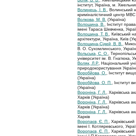
Волік, В. В.
, Хмельницький к
інститут, Україна, м. Хмельни
Волинець, І. В.
, Волинський 
криміналістичний центр МВС У
Волкова, М. В.
(Україна)
Волошина, В.
, Інститут прав
імені Тараса Шевченка, Украї
Волошина, Т. В.
, Київський н
архітектури, Україна, Київ (У
Волошина-Сідей, В. В.
, Мико
В. О. Сухомлинського, Україн
Вольська, С. О.
, Тернопільсь
університет ім. В. Гнатюка, У
Воляк, Л.Р.
, Національний уні
природокористування України,
Воробйова, О.
, Інститут вищ
(Україна)
Воробйова, О. П.
, Інститут в
(Україна)
Вороніна, Г. Л.
, Харківська а
Харків (Україна)
Вороніна, Г. Л.
, Харківська а
Харків (Україна)
Вороніна, Г. Л.
, Харківська а
Харків
Воропаєв, Є. П.
, Харківський
імені І. Котляревського, Украї
Воропаєв, Є. П.
, Харківський