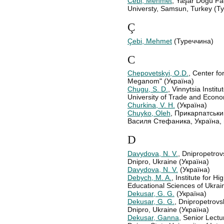
Cebi, Mehmet
, Yaşar Doğu Fa
Universty, Samsun, Turkey (Т
Ç
Çebi, Mehmet
(Туреччина)
C
Chepovetskyi, O.D.
, Center fo
Meganom" (Україна)
Chugu, S. D.
, Vinnytsia Instit
University of Trade and Econo
Churkina, V. H.
(Україна)
Chuyko, Oleh
, Прикарпатськи
Василя Стефаника, Україна, м
D
Davydova, N. V.
, Dnipropetrovs
Dnipro, Ukraine (Україна)
Davydova, N. V.
(Україна)
Debych, M. A.
, Institute for 
Educational Sciences of Ukrain
Dekusar, G. G.
(Україна)
Dekusar, G. G.
, Dnipropetrovsk
Dnipro, Ukraine (Україна)
Dekusar, Ganna
, Senior Lect