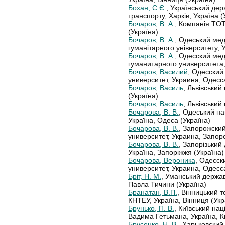
Бохан, С.Є.
, Український дер
транспорту, Харків, Україна (
Бочаров, В. А.
, Компанія TO
(Україна)
Бочаров, В. А.
, Одеський мед
гуманітарного університету, 
Бочаров, В. А.
, Одесский ме
гуманитарного университета,
Бочаров, Василий
, Одесски
университет, Украина, Одесса
Бочаров, Василь
, Львівський
(Україна)
Бочаров, Василь
, Львівський
Бочарова, В. В.
, Одеський на
Україна, Одеса (Україна)
Бочарова, В. В.
, Запорожски
университет, Украина, Запор
Бочарова, В. В.
, Запорізький
Україна, Запоріжжя (Україна)
Бочарова, Вероника
, Одесс
университет, Украина, Одесса
Бріт, Н. М.
, Уманський держав
Павла Тичини (Україна)
Бранатан, В.П.
, Вінницький т
КНТЕУ, Україна, Вінниця (Укр
Брунько, П. В.
, Київський на
Вадима Гетьмана, Україна, Ки
Брусенко, Н. В.
, Харьковски