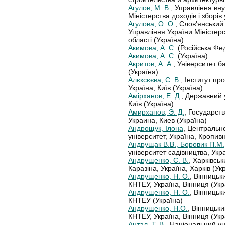
Агулов, М. В.
, Управління вн
Міністерства доходів і зборів
Агулова, О. О.
, Слов'янський 
Управління України Міністерс
області (Україна)
Акимова, А. С.
(Російська Фе
Акимова, А. С.
(Україна)
Акритов, А. А.
, Університет б
(Україна)
Алєксєєва, С. В.
, Інститут пр
Україна, Київ (Україна)
Амірханов, Е. Д.
, Державний 
Київ (Україна)
Амирханов, Э. Д.
, Государст
Украина, Киев (Україна)
Андрощук, Ілона
, Центральн
університет, Україна, Кропив
Андрущак В.В., Боровик П.М.,
університет садівництва, Укр
Андрущенко, Є. В.
, Харківсь
Каразіна, Україна, Харків (Ук
Андрущенко, Н. О.
, Вінницьк
КНТЕУ, Україна, Вінниця (Укр
Андрущенко, Н. О.
, Вінницьк
КНТЕУ (Україна)
Андрущенко, Н.О.
, Вінницьк
КНТЕУ, Україна, Вінниця (Укр
Антал, Т. В.
, Національний ун