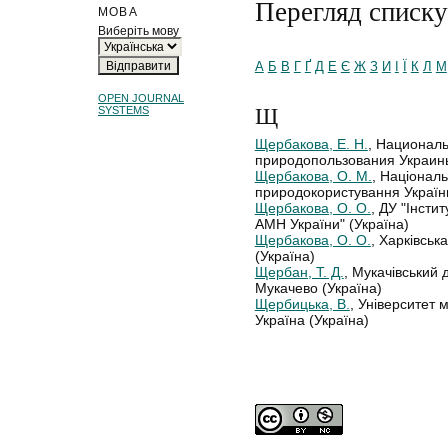
Перегляд списку
МОВА
Виберіть мову
А
Б
В
Г
Ґ
Д
Е
Є
Ж
З
И
І
Ї
К
Л
М
OPEN JOURNAL
Щ
SYSTEMS
Щербакова, Е. Н.
, Национал
природопользования Украины,
Щербакова, О. М.
, Національ
природокористування України,
Щербакова, О. О.
, ДУ "Інстит
АМН України" (Україна)
Щербакова, О. О.
, Харківськ
(Україна)
Щербан, Т. Д.
, Мукачівський 
Мукачево (Україна)
Щербицька, В.
, Університет 
Україна (Україна)