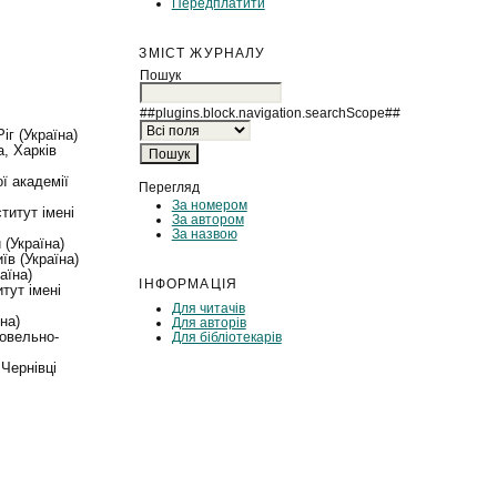
Передплатити
ЗМІСТ ЖУРНАЛУ
Пошук
##plugins.block.navigation.searchScope##
іг (Україна)
, Харків
ї академії
Перегляд
За номером
титут імені
За автором
За назвою
 (Україна)
їв (Україна)
аїна)
ІНФОРМАЦІЯ
тут імені
Для читачів
на)
Для авторів
говельно-
Для бібліотекарів
 Чернівці