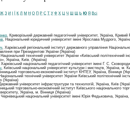
Ж
З
И
І
Ї
К
Л
М
Н
О
П
Р
С
Т
У
Ф
Х
Ц
Ч
Ш
Щ
Ь
Ю
Я
Всі
енко
, Криворізький державний педагогічний університет, Україна, Кривий Р
ов
, Національний юридичний університет імені Ярослава Мудрого, Україна
ич
, Харківський регіональний інститут державного управління Національно
вління при Президентові України (Україна)
, Національний технічний університет України «Київський політехнічний інс
о», Україна, Київ. (Україна)
, Харківський національний педагогічний університет імені Г. С. Сковороди
ч
, Київський національний університет культури і мистецтв, Україна, м. Ки
Вінницький торговельно-економічний інститут КНТЕУ, Україна, Вінниця (Укр
 Національний технічний університет України Київський політехнічний інсти
о (Україна)
 Державний університет інфраструктури та технологій, Україна, Київ (Украї
нницький торговельно-економічний інститут Київського національного тор
верситету, Україна, м. Вінниця (Україна)
, Чернівецький національний університет імені Юрія Федьковича, Україна,