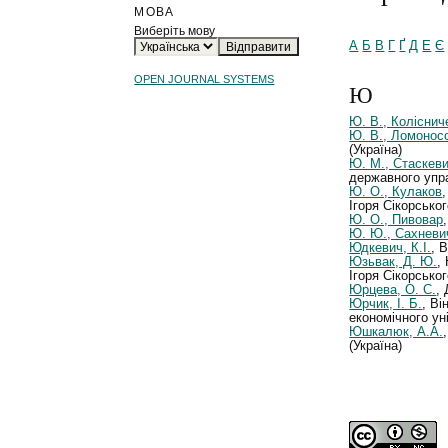
МОВА
Виберіть мову
А
Б
В
Г
Ґ
Д
Е
Є
OPEN JOURNAL SYSTEMS
Ю
Ю. В., Коліснич
Ю. В., Ломонос
(Україна)
Ю. М., Стаскев
державного упра
Ю. О., Кулаков
Ігоря Сікорськог
Ю. О., Пивовар
Ю. Ю., Сахневи
Юдкевич, К.І.
, 
Юзьвак, Д. Ю.
,
Ігоря Сікорськог
Юрцева, О. С.
,
Юрчик, І. Б.
, Ві
економічного уні
Юшкалюк, А.А.
(Україна)