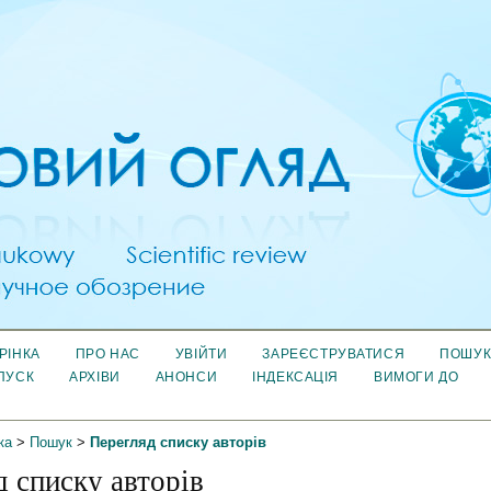
РІНКА
ПРО НАС
УВІЙТИ
ЗАРЕЄСТРУВАТИСЯ
ПОШУ
ПУСК
АРХІВИ
АНОНСИ
ІНДЕКСАЦІЯ
ВИМОГИ ДО
ка
>
Пошук
>
Перегляд списку авторів
д списку авторів