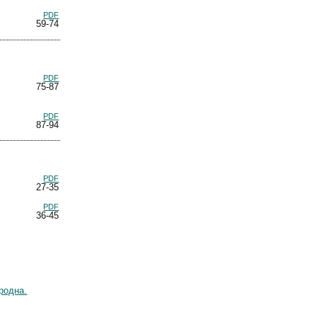
PDF
59-74
PDF
75-87
PDF
87-94
PDF
27-35
PDF
36-45
родна.