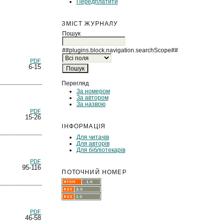
Передплатити
ЗМІСТ ЖУРНАЛУ
Пошук
##plugins.block.navigation.searchScope##
PDF
6-15
Перегляд
За номером
За автором
За назвою
PDF
15-26
ІНФОРМАЦІЯ
Для читачів
Для авторів
Для бібліотекарів
PDF
95-116
ПОТОЧНИЙ НОМЕР
PDF
46-58