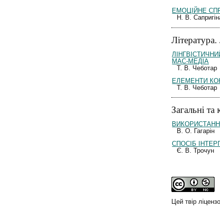
ЕМОЦІЙНЕ СП
Н. В. Сапригін
Література.
ЛІНГВІСТИЧНИ
МАС-МЕДІА
Т. В. Чеботар
ЕЛЕМЕНТИ КО
Т. В. Чеботар
Загальні та
ВИКОРИСТАНН
В. О. Гагарін
СПОСІБ ІНТЕР
Є. В. Трочун
Цей твір ліценз