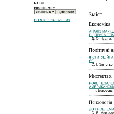
МОВА
Виберіть мову
Зміст
OPEN JOURNAL SYSTEMS
Економіка
АНАЛІЗ МАРКЕ
ПІДПРИЄМСТВ
Д. О. Чудіна, 
Політичні н
ІНСТИТУЦІЙНА
ЄС
О. І. Зінченко
Мистецтво.
РОЛЬ НЕЗАЛЕ
АМЕРИКАНСЬКО
І. Г. Боровець
Психологія
ДО ПРОБЛЕМИ
О. В. Москал