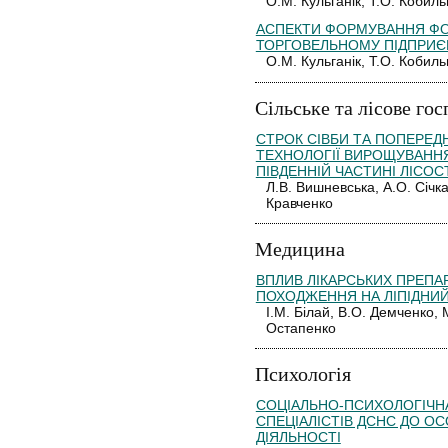
О.М. Кульганік, Т.О. Кобиль
АСПЕКТИ ФОРМУВАННЯ ФО
ТОРГОВЕЛЬНОМУ ПІДПРИЄ
О.М. Кульганік, Т.О. Кобиль
Сільське та лісове го
СТРОК СІВБИ ТА ПОПЕРЕД
ТЕХНОЛОГІЇ ВИРОЩУВАННЯ
ПІВДЕННІЙ ЧАСТИНІ ЛІСО
Л.В. Вишневська, А.О. Січка
Кравченко
Медицина
ВПЛИВ ЛІКАРСЬКИХ ПРЕПА
ПОХОДЖЕННЯ НА ЛІПІДНИЙ
І.М. Білай, В.О. Демченко, 
Остапенко
Психологія
СОЦІАЛЬНО-ПСИХОЛОГІЧН
СПЕЦІАЛІСТІВ ДСНС ДО О
ДІЯЛЬНОСТІ