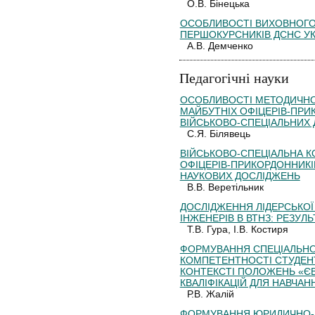
О.В. Бінецька
ОСОБЛИВОСТІ ВИХОВНОГО
ПЕРШОКУРСНИКІВ ДСНС УК
А.В. Демченко
Педагогічні науки
ОСОБЛИВОСТІ МЕТОДИЧНО
МАЙБУТНІХ ОФІЦЕРІВ-ПРИ
ВІЙСЬКОВО-СПЕЦІАЛЬНИХ
С.Я. Білявець
ВІЙСЬКОВО-СПЕЦІАЛЬНА 
ОФІЦЕРІВ-ПРИКОРДОННИКІ
НАУКОВИХ ДОСЛІДЖЕНЬ
В.В. Веретільник
ДОСЛІДЖЕННЯ ЛІДЕРСЬКОЇ 
ІНЖЕНЕРІВ В ВТНЗ: РЕЗУ
Т.В. Гура, І.В. Костиря
ФОРМУВАННЯ СПЕЦІАЛЬНО
КОМПЕТЕНТНОСТІ СТУДЕНТ
КОНТЕКСТІ ПОЛОЖЕНЬ «Є
КВАЛІФІКАЦІЙ ДЛЯ НАВЧА
Р.В. Жалій
ФОРМУВАННЯ ЮРИДИЧНО-