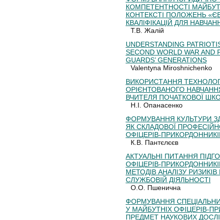
КОМПЕТЕНТНОСТІ МАЙБУТН
КОНТЕКСТІ ПОЛОЖЕНЬ «Є
КВАЛІФІКАЦІЙ ДЛЯ НАВЧА
Т.В. Жалій
UNDERSTANDING PATRIOTI
SECOND WORLD WAR AND 
GUARDS’ GENERATIONS
Valentyna Miroshnichenko
ВИКОРИСТАННЯ ТЕХНОЛОГ
ОРІЄНТОВАНОГО НАВЧАННЯ
ВЧИТЕЛЯ ПОЧАТКОВОЇ ШК
Н.І. Опанасенко
ФОРМУВАННЯ КУЛЬТУРИ З
ЯК СКЛАДОВОЇ ПРОФЕСІЙН
ОФІЦЕРІВ-ПРИКОРДОННИКІ
К.В. Пантєлєєв
АКТУАЛЬНІ ПИТАННЯ ПІДГ
ОФІЦЕРІВ-ПРИКОРДОННИКІ
МЕТОДІВ АНАЛІЗУ РИЗИКІВ
СЛУЖБОВІЙ ДІЯЛЬНОСТІ
О.О. Пшенична
ФОРМУВАННЯ СПЕЦІАЛЬНИХ
У МАЙБУТНІХ ОФІЦЕРІВ-П
ПРЕДМЕТ НАУКОВИХ ДОСЛ