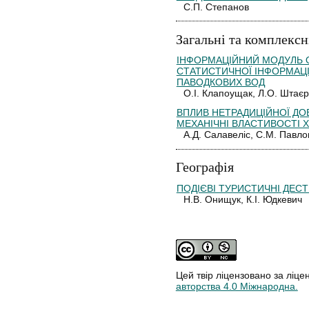
С.П. Степанов
Загальні та комплексн
ІНФОРМАЦІЙНИЙ МОДУЛЬ 
СТАТИСТИЧНОЇ ІНФОРМАЦІЇ
ПАВОДКОВИХ ВОД
О.І. Клапоущак, Л.О. Штаєр
ВПЛИВ НЕТРАДИЦІЙНОЇ ДО
МЕХАНІЧНІ ВЛАСТИВОСТІ 
А.Д. Салавеліс, С.М. Павло
Географія
ПОДІЄВІ ТУРИСТИЧНІ ДЕСТ
Н.В. Онищук, К.І. Юдкевич
Цей твір ліцензовано за ліце
авторства 4.0 Міжнародна.