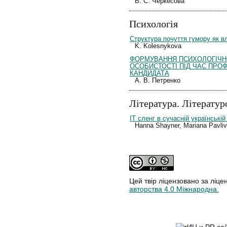
В. С. Черкесова
Психологія
Структура почуття гумору як в
K. Kolesnykova
ФОРМУВАННЯ ПСИХОЛОГІЧН
ОСОБИСТОСТІ ПІД ЧАС ПРО
КАНДИДАТА
А. В. Петренко
Література. Літератур
IT сленг в сучасній українській
Hanna Shayner, Mariana Pavliv
Цей твір ліцензовано за ліце
авторства 4.0 Міжнародна.