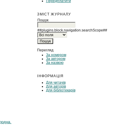
Передплатити
ЗМІСТ ЖУРНАЛУ
Пошук
##plugins.block.navigation.searchScope##
Перегляд
За номером
За автором
За назвою
ІНФОРМАЦІЯ
Для читачів
Для авторів
Для бібліотекарів
родна.