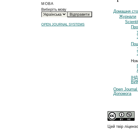
МОВА
Виберіть мову
Домашня сто
Журнали
Scienti
OPEN JOURNAL SYSTEMS
Про
По
Ном
ІН
ВИ
Open Journa
Допомога
Цей твір ліценз