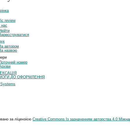
рінка
fic review
 нас
Увійти
Зареєструватися
шук
За автором
За назвою
ери
Поточний номер
Архіви
ДЕКСАЦІЯ
МОГИ ДО ОФОРМЛЕННЯ
l Systems
овано за ліцензією
Creative Commons Із зазначенням авторства 4.0 Міжна