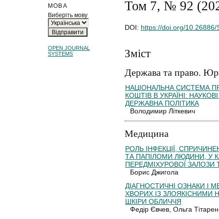
Том 7, № 92 (20
МОВА
Виберіть мову
DOI:
https://doi.org/10.26886
OPEN JOURNAL
Зміст
SYSTEMS
Держава та право. Юр
НАЦІОНАЛЬНА СИСТЕМА П
КОШТІВ В УКРАЇНІ: НАУКОВ
ДЕРЖАВНА ПОЛІТИКА
Володимир Літкевич
Медицина
РОЛЬ ІНФЕКЦІЇ, СПРИЧИНЕ
ТА ПАПІЛОМИ ЛЮДИНИ, У 
ПЕРЕДМІХУРОВОЇ ЗАЛОЗИ 
Борис Джигола
ДІАГНОСТИЧНІ ОЗНАКИ І М
ХВОРИХ ІЗ ЗЛОЯКІСНИМИ
ШКІРИ ОБЛИЧЧЯ
Федір Євчев, Ольга Тітаре