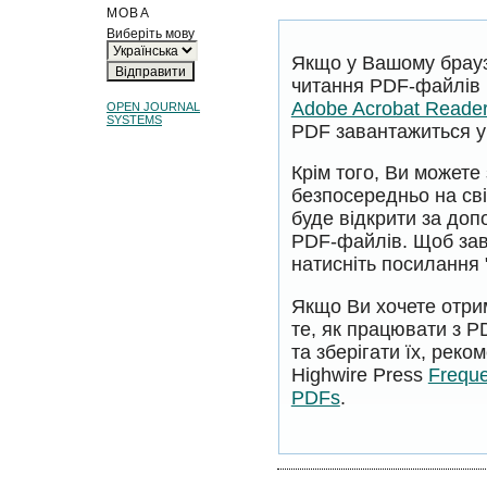
МОВА
Виберіть мову
Якщо у Вашому брауз
читання PDF-файлів 
Adobe Acrobat Reade
OPEN JOURNAL
SYSTEMS
PDF завантажиться у 
Крім того, Ви может
безпосередньо на сві
буде відкрити за до
PDF-файлів. Щоб за
натисніть посилання 
Якщо Ви хочете отри
те, як працювати з 
та зберігати їх, рек
Highwire Press
Freque
PDFs
.