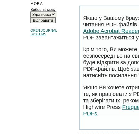
МОВА
Виберіть мову
Якщо у Вашому брауз
читання PDF-файлів 
Adobe Acrobat Reade
OPEN JOURNAL
SYSTEMS
PDF завантажиться у 
Крім того, Ви может
безпосередньо на сві
буде відкрити за до
PDF-файлів. Щоб за
натисніть посилання 
Якщо Ви хочете отри
те, як працювати з 
та зберігати їх, рек
Highwire Press
Freque
PDFs
.