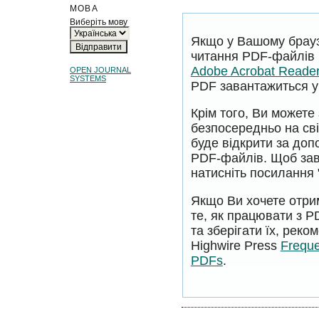
МОВА
Виберіть мову
Якщо у Вашому брауз
читання PDF-файлів 
Adobe Acrobat Reade
OPEN JOURNAL
SYSTEMS
PDF завантажиться у 
Крім того, Ви может
безпосередньо на сві
буде відкрити за до
PDF-файлів. Щоб за
натисніть посилання 
Якщо Ви хочете отри
те, як працювати з 
та зберігати їх, рек
Highwire Press
Freque
PDFs
.