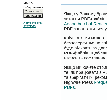
МОВА
Виберіть мову
Якщо у Вашому брауз
читання PDF-файлів 
Adobe Acrobat Reade
OPEN JOURNAL
SYSTEMS
PDF завантажиться у 
Крім того, Ви может
безпосередньо на сві
буде відкрити за до
PDF-файлів. Щоб за
натисніть посилання 
Якщо Ви хочете отри
те, як працювати з 
та зберігати їх, рек
Highwire Press
Freque
PDFs
.