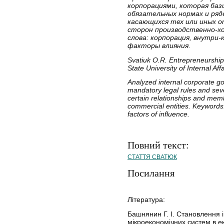
корпорациями, которая баз
обязательных нормах и ряд
касающихся тех или иных о
сторон производственно-хо
слова: корпорация, внутри
факторы влияния.
Svatіuk O.R. Entrepreneurship
State University of Internal Affa
Analyzed internal corporate g
mandatory legal rules and sev
certain relationships and memb
commercial entities. Keywords: 
factors of influence.
Повний текст:
СТАТТЯ СВАТЮК
Посилання
Література:
Башнянин Г. І. Становлення 
мікроекономічних систем в ек