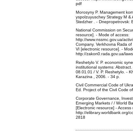
pdf
Morosyny P. Management komp
yspolzuyuschey Strategy M & As
Stedzher . - Dnepropetrovsk: 
National Commission on Securi
resource]. - Mode of access:
http://www.nssmc.gov.ua/activ
Company. Verkhovna Rada of U
VI [electronic resource]. - Mod
http://zakon0.rada.gov.ua/law
Reshetylo V. P. economic syner
institutional systems: Abstract.
08.01.01 / V. P. Reshetylo. - K
Karazina , 2006. - 34 p.
Civil Commercial Code of Ukrai
Ed. Project of the Civil Code of
Corporate Governance, Invest
Emerging Markets / / World B
[Electronic resource] - Acces
http://elibrary.worldbank.org
2818