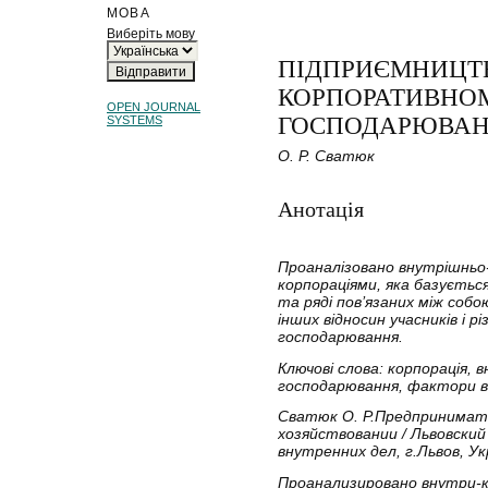
МОВА
Виберіть мову
ПІДПРИЄМНИЦТВ
КОРПОРАТИВНО
OPEN JOURNAL
ГОСПОДАРЮВАН
SYSTEMS
О. Р. Сватюк
Анотація
Проаналізовано внутрішньо
корпораціями, яка базуєтьс
та ряді пов’язаних між соб
інших відносин учасників і 
господарювання.
Ключові слова: корпорація,
господарювання,
фактори в
Сватюк О. Р.
Предпринимат
хозяйствовании / Львовски
внутренних дел, г.Львов, Ук
Проанализировано внутри-