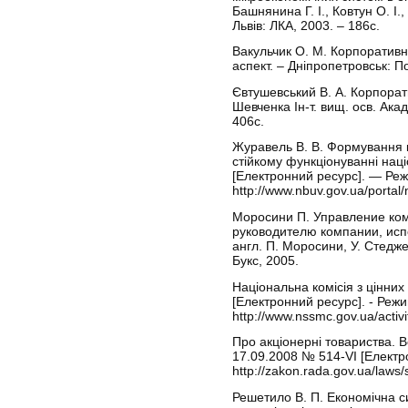
Башнянина Г. І., Ковтун О. І.,
Львів: ЛКА, 2003. – 186с.
Вакульчик О. М. Корпоративн
аспект. – Дніпропетровськ: По
Євтушевський В. А. Корпорати
Шевченка Ін-т. вищ. осв. Акад.
406с.
Журавель В. В. Формування к
стійкому функціонуванні нац
[Електронний ресурс]. — Реж
http://www.nbuv.gov.ua/portal
Моросини П. Управление ко
руководителю компании, исп
англ. П. Моросини, У. Стедж
Букс, 2005.
Національна комісія з цінних
[Електронний ресурс]. - Режи
http://www.nssmc.gov.ua/acti
Про акціонерні товариства. В
17.09.2008 № 514-VI [Електр
http://zakon.rada.gov.ua/laws
Решетило В. П. Економічна с