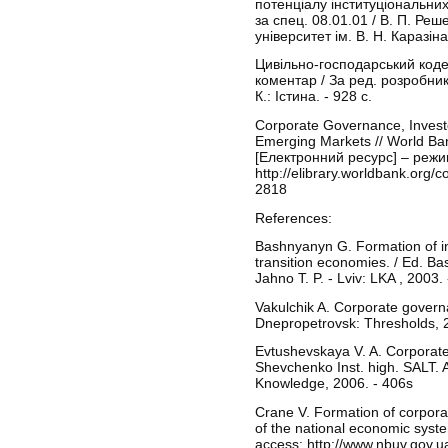
потенціалу інституціональних 
за спец. 08.01.01 / В. П. Реш
університет ім. В. Н. Каразіна
Цивільно-господарський коде
коментар / За ред. розробник
К.: Істина. - 928 с.
Corporate Governance, Invest
Emerging Markets // World Ba
[Електронний ресурс] – режи
http://elibrary.worldbank.org
2818
References:
Bashnyanyn G. Formation of in
transition economies. / Ed. Bas
Jahno T. P. - Lviv: LKA , 2003. 
Vakulchik A. Corporate govern
Dnepropetrovsk: Thresholds, 2
Evtushevskaya V. A. Corporat
Shevchenko Inst. high. SALT. A
Knowledge, 2006. - 406s
Crane V. Formation of corporate
of the national economic syste
access: http://www.nbuv.gov.u