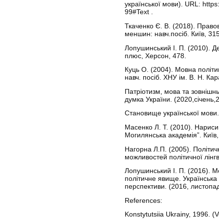
української мови). URL: http
99#Text .
Ткаченко Є. В. (2018). Право
меншин: навч.посіб. Київ, 315
Лопушинський І. П. (2010). Д
плюс, Херсон, 478.
Куць О. (2004). Мовна політ
навч. посіб. ХНУ ім. В. Н. Кар
Патріотизм, мова та зовнішнь
думка України. (2020,січень,2
Становище української мови. 
Масенко Л. Т. (2010). Нариси 
Могилянська академія”. Київ,
Нагорна Л.П. (2005). Політич
можливостей політичної лінгві
Лопушинський І. П. (2016). М
політичне явище. Українська
перспективи. (2016, листопад
References:
Konstytutsiia Ukrainy, 1996. 