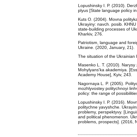
Lopushinsky I. P. (2010). Derz
plyus [State language policy in
Kuts O. (2004). Movna polityk
Ukrayiny: navch. posib. KHNU 
state-building processes of Uk
Kharkiv, 276.
Patriotism, language and foreig
Ukraine. (2020, January, 21).
The situation of the Ukrainia
Masenko L. T. (2010). Narysy z
Mohylyansʹka akademiya. [Essa
Academy House], Kyiv, 243.
Nagornaya L. P. (2005). Polit
mozhlyvostey politychnoyi linh
policy: the range of possibilities
Lopushinsky I. P. (2016). Mov
politychne yavyshche. Ukrayins
problemy, perspektyvy. [Linguis
and political phenomenon. Ukra
problems, prospects]. (2016, 