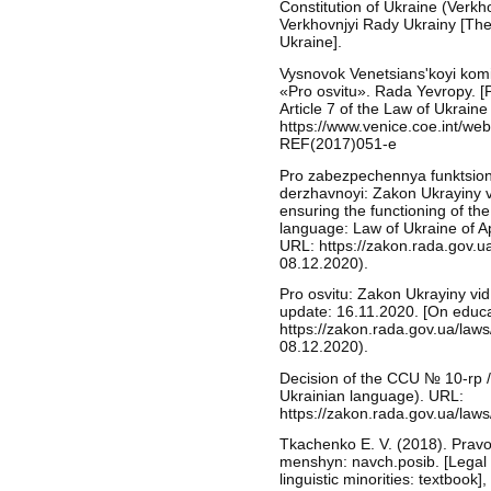
Constitution of Ukraine (Verkh
Verkhovnjyi Rady Ukrainy [The 
Ukraine].
Vysnovok Venetsiansʹkoyi komi
«Pro osvitu». Rada Yevropy. [
Article 7 of the Law of Ukrain
https://www.venice.coe.int/w
REF(2017)051-e
Pro zabezpechennya funktsion
derzhavnoyi: Zakon Ukrayiny v
ensuring the functioning of th
language: Law of Ukraine of Ap
URL: https://zakon.rada.gov.u
08.12.2020).
Pro osvitu: Zakon Ukrayiny vid
update: 16.11.2020. [On educa
https://zakon.rada.gov.ua/law
08.12.2020).
Decision of the CCU № 10-rp /
Ukrainian language). URL:
https://zakon.rada.gov.ua/law
Tkachenko E. V. (2018). Prav
menshyn: navch.posib. [Legal p
linguistic minorities: textbook],