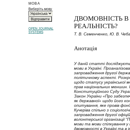
МОВА
Виберіть мову
ДВОМОВНІСТЬ В 
РЕАЛЬНІСТЬ?
OPEN JOURNAL
SYSTEMS
Т. В. Семенченко, Ю. В. Чеб
Анотація
У даній статті досліджуєт
мови в Україні. Проаналізо
запровадження другої держав
політичному аспекті. Розк
щодо статусу української 
прав національних меншин. 
Конституційного Суду Украї
Закон України «Про забезпе
як державної» щодо його ко
опитування, яке провів фонд
Кучеріва спільно з соціоло
запровадження другої офіці
волонтерської організації “
мови та мови спілкування у
двомовності в Україні та в і