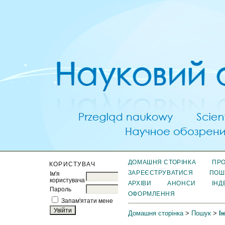
ДОМАШНЯ СТОРІНКА
ПРО
КОРИСТУВАЧ
ЗАРЕЄСТРУВАТИСЯ
ПОШ
Ім'я
користувача
АРХІВИ
АНОНСИ
ІНД
Пароль
ОФОРМЛЕННЯ
Запам'ятати мене
Домашня сторінка
>
Пошук
>
І