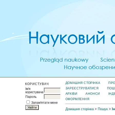
ДОМАШНЯ СТОРІНКА
ПРО
КОРИСТУВАЧ
ЗАРЕЄСТРУВАТИСЯ
ПОШ
Ім'я
користувача
АРХІВИ
АНОНСИ
ІНД
Пароль
ОФОРМЛЕННЯ
Запам'ятати мене
Домашня сторінка
>
Пошук
>
І