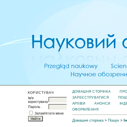
ДОМАШНЯ СТОРІНКА
ПРО
КОРИСТУВАЧ
ЗАРЕЄСТРУВАТИСЯ
ПОШ
Ім'я
користувача
АРХІВИ
АНОНСИ
ІНД
Пароль
ОФОРМЛЕННЯ
Запам'ятати мене
Домашня сторінка
>
Пошук
>
І