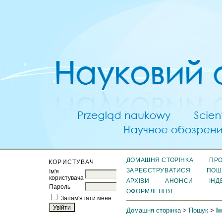
ДОМАШНЯ СТОРІНКА
ПРО
КОРИСТУВАЧ
ЗАРЕЄСТРУВАТИСЯ
ПОШ
Ім'я
користувача
АРХІВИ
АНОНСИ
ІНД
Пароль
ОФОРМЛЕННЯ
Запам'ятати мене
Домашня сторінка
>
Пошук
>
І