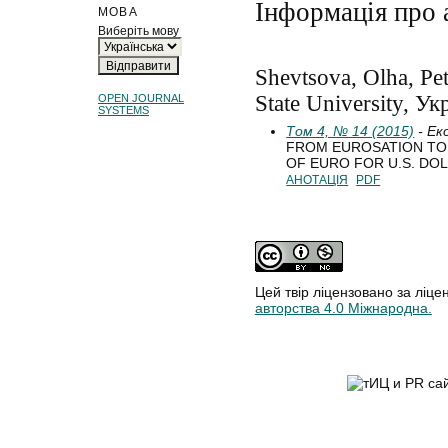
Інформація про 
МОВА
Виберіть мову
Shevtsova, Olha, Pe
State University, Ук
OPEN JOURNAL
SYSTEMS
Том 4, № 14 (2015)
- Ек
FROM EUROSATION TO 
OF EURO FOR U.S. DO
АНОТАЦІЯ
PDF
Цей твір ліцензовано за ліце
авторства 4.0 Міжнародна.