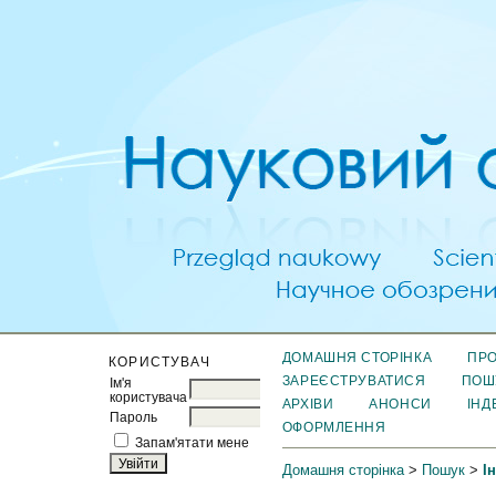
ДОМАШНЯ СТОРІНКА
ПРО
КОРИСТУВАЧ
ЗАРЕЄСТРУВАТИСЯ
ПОШ
Ім'я
користувача
АРХІВИ
АНОНСИ
ІНД
Пароль
ОФОРМЛЕННЯ
Запам'ятати мене
Домашня сторінка
>
Пошук
>
І