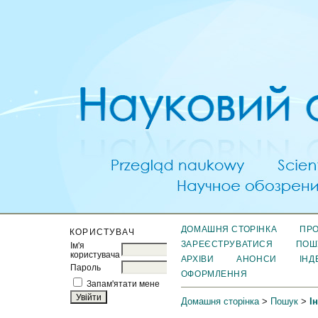
ДОМАШНЯ СТОРІНКА
ПРО
КОРИСТУВАЧ
ЗАРЕЄСТРУВАТИСЯ
ПОШ
Ім'я
користувача
АРХІВИ
АНОНСИ
ІНД
Пароль
ОФОРМЛЕННЯ
Запам'ятати мене
Домашня сторінка
>
Пошук
>
І