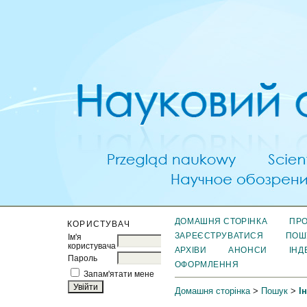
ДОМАШНЯ СТОРІНКА
ПРО
КОРИСТУВАЧ
ЗАРЕЄСТРУВАТИСЯ
ПОШ
Ім'я
користувача
АРХІВИ
АНОНСИ
ІНД
Пароль
ОФОРМЛЕННЯ
Запам'ятати мене
Домашня сторінка
>
Пошук
>
І