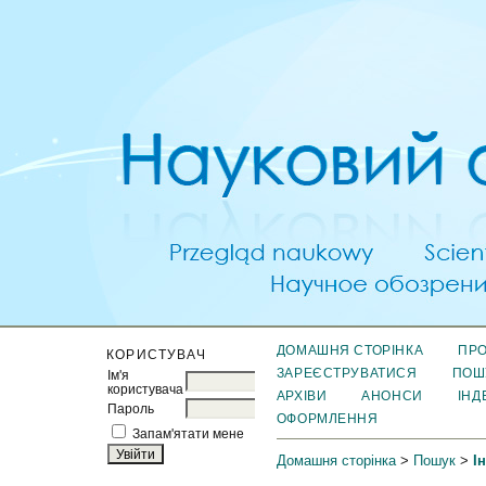
ДОМАШНЯ СТОРІНКА
ПРО
КОРИСТУВАЧ
ЗАРЕЄСТРУВАТИСЯ
ПОШ
Ім'я
користувача
АРХІВИ
АНОНСИ
ІНД
Пароль
ОФОРМЛЕННЯ
Запам'ятати мене
Домашня сторінка
>
Пошук
>
І