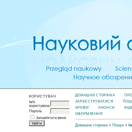
ДОМАШНЯ СТОРІНКА
ПРО
КОРИСТУВАЧ
ЗАРЕЄСТРУВАТИСЯ
ПОШ
Ім'я
користувача
АРХІВИ
АНОНСИ
ІНД
Пароль
ОФОРМЛЕННЯ
Запам'ятати мене
Домашня сторінка
>
Пошук
>
І