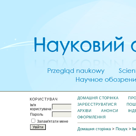
ДОМАШНЯ СТОРІНКА
ПРО
КОРИСТУВАЧ
ЗАРЕЄСТРУВАТИСЯ
ПОШ
Ім'я
користувача
АРХІВИ
АНОНСИ
ІНД
Пароль
ОФОРМЛЕННЯ
Запам'ятати мене
Домашня сторінка
>
Пошук
>
І