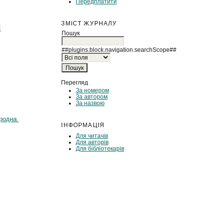
Передплатити
ЗМІСТ ЖУРНАЛУ
і
Пошук
##plugins.block.navigation.searchScope##
Перегляд
За номером
За автором
За назвою
родна.
ІНФОРМАЦІЯ
Для читачів
Для авторів
Для бібліотекарів