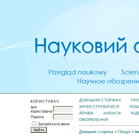
ДОМАШНЯ СТОРІНКА
ПРО
КОРИСТУВАЧ
ЗАРЕЄСТРУВАТИСЯ
ПОШ
Ім'я
користувача
АРХІВИ
АНОНСИ
ІНД
Пароль
ОФОРМЛЕННЯ
Запам'ятати мене
Домашня сторінка
>
Пошук
>
І