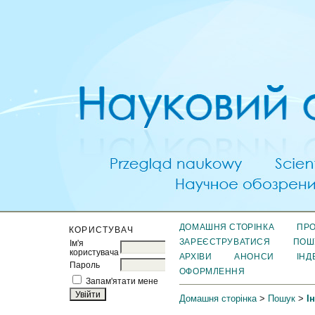
ДОМАШНЯ СТОРІНКА
ПРО
КОРИСТУВАЧ
ЗАРЕЄСТРУВАТИСЯ
ПОШ
Ім'я
користувача
АРХІВИ
АНОНСИ
ІНД
Пароль
ОФОРМЛЕННЯ
Запам'ятати мене
Домашня сторінка
>
Пошук
>
І