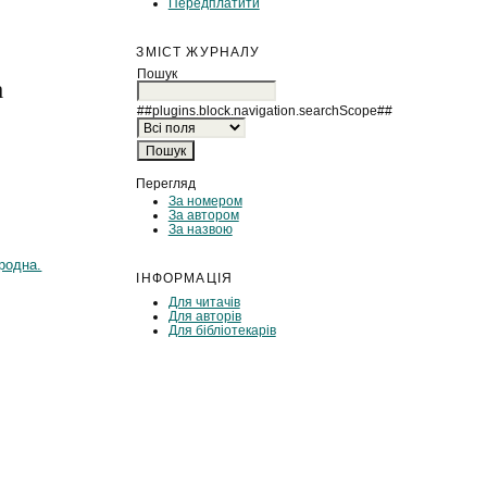
Передплатити
ЗМІСТ ЖУРНАЛУ
Пошук
а
##plugins.block.navigation.searchScope##
Перегляд
За номером
За автором
За назвою
родна.
ІНФОРМАЦІЯ
Для читачів
Для авторів
Для бібліотекарів