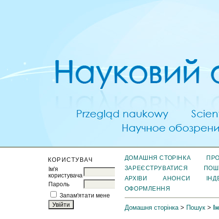
ДОМАШНЯ СТОРІНКА
ПРО
КОРИСТУВАЧ
ЗАРЕЄСТРУВАТИСЯ
ПОШ
Ім'я
користувача
АРХІВИ
АНОНСИ
ІНД
Пароль
ОФОРМЛЕННЯ
Запам'ятати мене
Домашня сторінка
>
Пошук
>
І