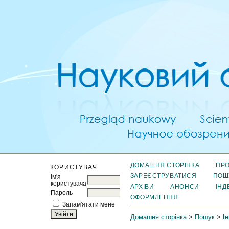
ДОМАШНЯ СТОРІНКА
ПРО
КОРИСТУВАЧ
ЗАРЕЄСТРУВАТИСЯ
ПОШ
Ім'я
користувача
АРХІВИ
АНОНСИ
ІНД
Пароль
ОФОРМЛЕННЯ
Запам'ятати мене
Домашня сторінка
>
Пошук
>
І