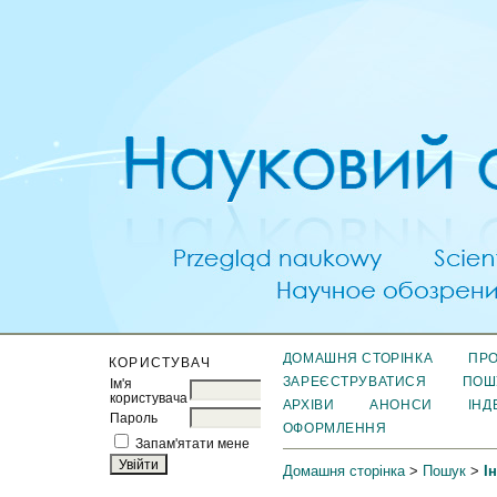
ДОМАШНЯ СТОРІНКА
ПРО
КОРИСТУВАЧ
ЗАРЕЄСТРУВАТИСЯ
ПОШ
Ім'я
користувача
АРХІВИ
АНОНСИ
ІНД
Пароль
ОФОРМЛЕННЯ
Запам'ятати мене
Домашня сторінка
>
Пошук
>
І