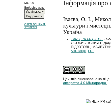
Інформація про 
МОВА
Виберіть мову
Іваєва, О. І., Мико
культури і мистецтв
OPEN JOURNAL
SYSTEMS
Україна
Том 7, № 60 (2019)
- Пе
ОСОБИСТІСНИЙ ПІДХІ
ПІДГОТОВЦІ МАЙБУТН
АНОТАЦІЯ
PDF
Цей твір ліцензовано за ліце
авторства 4.0 Міжнародна.