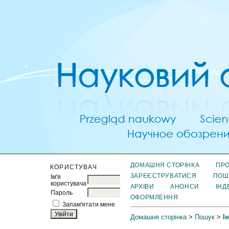
ДОМАШНЯ СТОРІНКА
ПРО
КОРИСТУВАЧ
ЗАРЕЄСТРУВАТИСЯ
ПОШ
Ім'я
користувача
АРХІВИ
АНОНСИ
ІНД
Пароль
ОФОРМЛЕННЯ
Запам'ятати мене
Домашня сторінка
>
Пошук
>
І