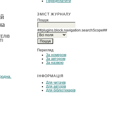
Передплатити
ЗМІСТ ЖУРНАЛУ
ий
Пошук
на
##plugins.block.navigation.searchScope##
ТЕЛІВ
ТІ
Перегляд
За номером
За автором
За назвою
ІНФОРМАЦІЯ
родна.
Для читачів
Для авторів
Для бібліотекарів