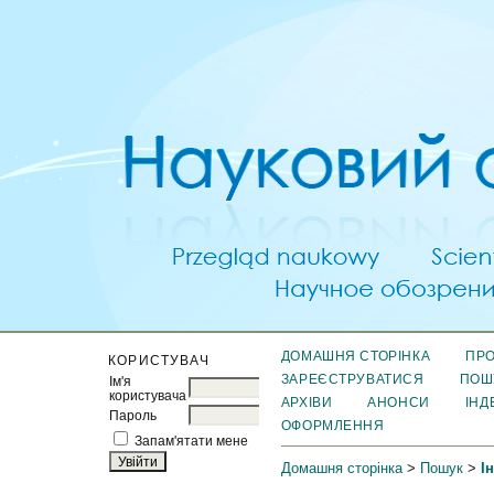
ДОМАШНЯ СТОРІНКА
ПРО
КОРИСТУВАЧ
ЗАРЕЄСТРУВАТИСЯ
ПОШ
Ім'я
користувача
АРХІВИ
АНОНСИ
ІНД
Пароль
ОФОРМЛЕННЯ
Запам'ятати мене
Домашня сторінка
>
Пошук
>
І