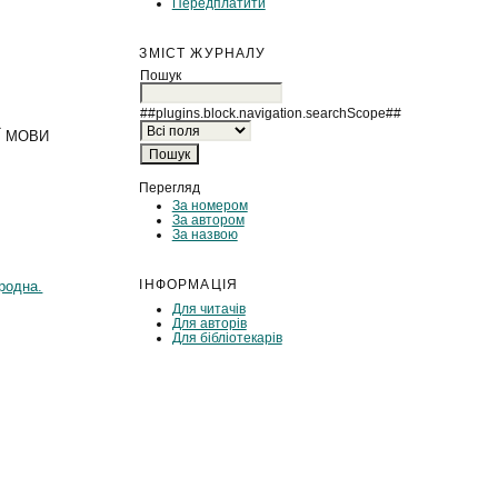
Передплатити
ЗМІСТ ЖУРНАЛУ
Пошук
##plugins.block.navigation.searchScope##
Ї МОВИ
Перегляд
За номером
За автором
За назвою
ІНФОРМАЦІЯ
родна.
Для читачів
Для авторів
Для бібліотекарів