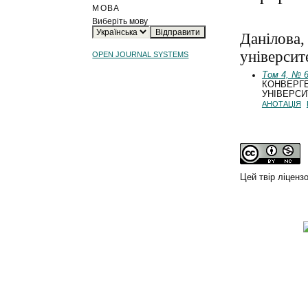
МОВА
Виберіть мову
Данілова,
університе
OPEN JOURNAL SYSTEMS
Том 4, № 6
КОНВЕРГЕ
УНІВЕРСИ
АНОТАЦІЯ
Цей твір ліценз