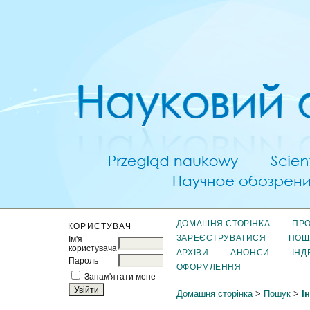
ДОМАШНЯ СТОРІНКА
ПРО
КОРИСТУВАЧ
ЗАРЕЄСТРУВАТИСЯ
ПОШ
Ім'я
користувача
АРХІВИ
АНОНСИ
ІНД
Пароль
ОФОРМЛЕННЯ
Запам'ятати мене
Домашня сторінка
>
Пошук
>
І