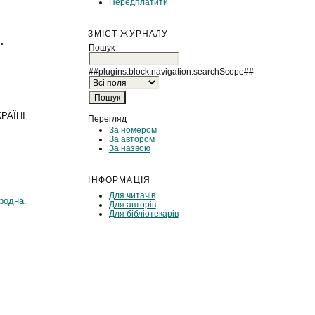
Передплатити
ЗМІСТ ЖУРНАЛУ
.
Пошук
##plugins.block.navigation.searchScope##
РАЇНІ
Перегляд
За номером
За автором
За назвою
ІНФОРМАЦІЯ
Для читачів
родна.
Для авторів
Для бібліотекарів