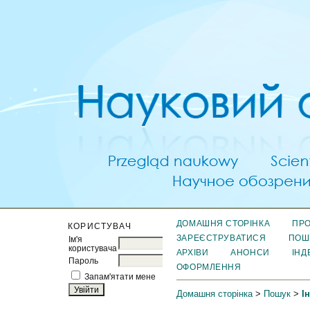
ДОМАШНЯ СТОРІНКА
ПРО
КОРИСТУВАЧ
ЗАРЕЄСТРУВАТИСЯ
ПОШ
Ім'я
користувача
АРХІВИ
АНОНСИ
ІНД
Пароль
ОФОРМЛЕННЯ
Запам'ятати мене
Домашня сторінка
>
Пошук
>
І