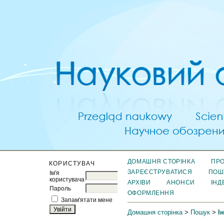
ДОМАШНЯ СТОРІНКА
ПРО
КОРИСТУВАЧ
ЗАРЕЄСТРУВАТИСЯ
ПОШ
Ім'я
користувача
АРХІВИ
АНОНСИ
ІНД
Пароль
ОФОРМЛЕННЯ
Запам'ятати мене
Домашня сторінка
>
Пошук
>
І