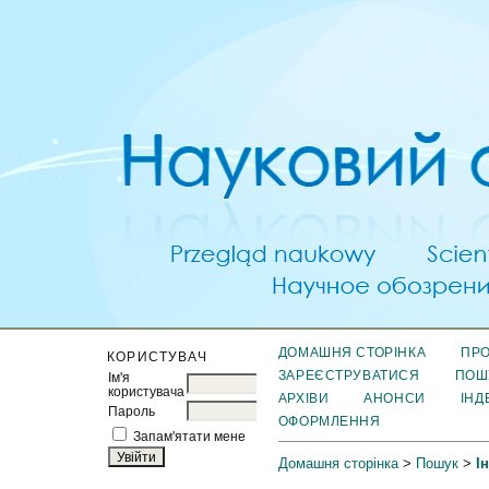
ДОМАШНЯ СТОРІНКА
ПРО
КОРИСТУВАЧ
ЗАРЕЄСТРУВАТИСЯ
ПОШ
Ім'я
користувача
АРХІВИ
АНОНСИ
ІНД
Пароль
ОФОРМЛЕННЯ
Запам'ятати мене
Домашня сторінка
>
Пошук
>
І