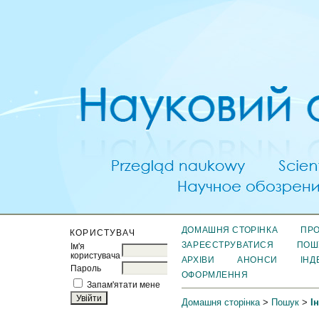
ДОМАШНЯ СТОРІНКА
ПРО
КОРИСТУВАЧ
ЗАРЕЄСТРУВАТИСЯ
ПОШ
Ім'я
користувача
АРХІВИ
АНОНСИ
ІНД
Пароль
ОФОРМЛЕННЯ
Запам'ятати мене
Домашня сторінка
>
Пошук
>
І