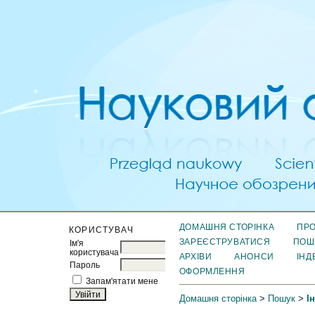
ДОМАШНЯ СТОРІНКА
ПРО
КОРИСТУВАЧ
ЗАРЕЄСТРУВАТИСЯ
ПОШ
Ім'я
користувача
АРХІВИ
АНОНСИ
ІНД
Пароль
ОФОРМЛЕННЯ
Запам'ятати мене
Домашня сторінка
>
Пошук
>
І