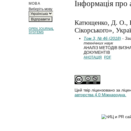
Інформація про 
МОВА
Виберіть мову
Катющенко, Д. О.,
Сікорського», Украї
OPEN JOURNAL
SYSTEMS
Том 3, № 46 (2018)
- За
технічних наук
АНАЛІЗ МЕТОДІВ ВИЗН
ДОКУМЕНТІВ
АНОТАЦІЯ
PDF
Цей твір ліцензовано за ліце
авторства 4.0 Міжнародна.