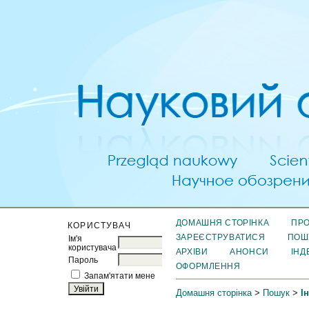
ДОМАШНЯ СТОРІНКА
ПРО
КОРИСТУВАЧ
ЗАРЕЄСТРУВАТИСЯ
ПОШ
Ім'я
користувача
АРХІВИ
АНОНСИ
ІНД
Пароль
ОФОРМЛЕННЯ
Запам'ятати мене
Домашня сторінка
>
Пошук
>
І