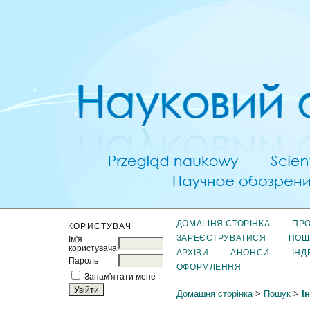
ДОМАШНЯ СТОРІНКА
ПРО
КОРИСТУВАЧ
ЗАРЕЄСТРУВАТИСЯ
ПОШ
Ім'я
користувача
АРХІВИ
АНОНСИ
ІНД
Пароль
ОФОРМЛЕННЯ
Запам'ятати мене
Домашня сторінка
>
Пошук
>
І