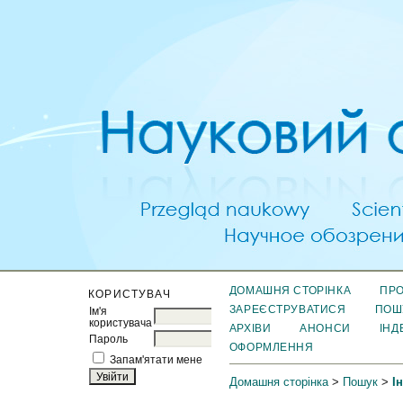
ДОМАШНЯ СТОРІНКА
ПРО
КОРИСТУВАЧ
ЗАРЕЄСТРУВАТИСЯ
ПОШ
Ім'я
користувача
АРХІВИ
АНОНСИ
ІНД
Пароль
ОФОРМЛЕННЯ
Запам'ятати мене
Домашня сторінка
>
Пошук
>
І