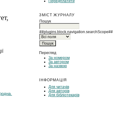
Передплатити
ЗМІСТ ЖУРНАЛУ
ет,
Пошук
##plugins.block.navigation.searchScope##
ІЇ
Перегляд
За номером
За автором
За назвою
ІНФОРМАЦІЯ
Для читачів
Для авторів
родна.
Для бібліотекарів