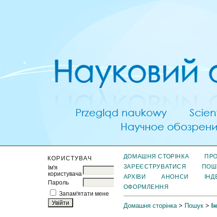
ДОМАШНЯ СТОРІНКА
ПРО
КОРИСТУВАЧ
ЗАРЕЄСТРУВАТИСЯ
ПОШ
Ім'я
користувача
АРХІВИ
АНОНСИ
ІНД
Пароль
ОФОРМЛЕННЯ
Запам'ятати мене
Домашня сторінка
>
Пошук
>
І