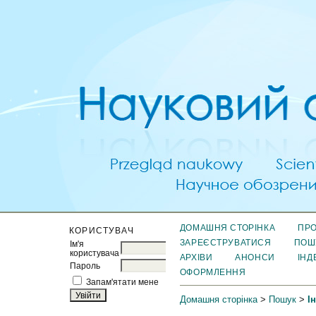
ДОМАШНЯ СТОРІНКА
ПРО
КОРИСТУВАЧ
ЗАРЕЄСТРУВАТИСЯ
ПОШ
Ім'я
користувача
АРХІВИ
АНОНСИ
ІНД
Пароль
ОФОРМЛЕННЯ
Запам'ятати мене
Домашня сторінка
>
Пошук
>
І