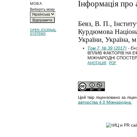
Інформація про 
МОВА
Виберіть мову
Бевз, В. П., Інститу
Курдюмова Націонал
OPEN JOURNAL
SYSTEMS
України, Україна, м
Том 7, № 39 (2017)
- Ек
ВПЛИВ ФАКТОРІВ НА Е
МІЖНАРОДНІ СПОСТЕ
АНОТАЦІЯ
PDF
Цей твір ліцензовано за ліце
авторства 4.0 Міжнародна.