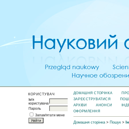
ДОМАШНЯ СТОРІНКА
ПРО
КОРИСТУВАЧ
ЗАРЕЄСТРУВАТИСЯ
ПОШ
Ім'я
користувача
АРХІВИ
АНОНСИ
ІНД
Пароль
ОФОРМЛЕННЯ
Запам'ятати мене
Домашня сторінка
>
Пошук
>
І